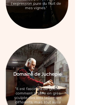
l'expression pure du fruit de
mes vignes."
Domaine de Juchepie
"Il est fascinant de goûter
comment la jarre en grès
sculpte des vins tellement
différents, mais tout aussi