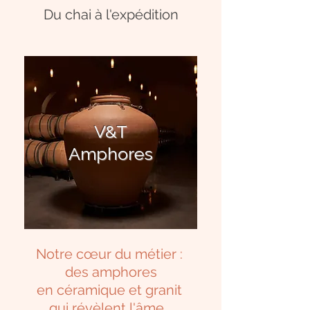
Du chai à l'expédition
V&T
Amphores
Notre cœur du métier :
des amphores
en céramique et granit
qui révèlent l'âme