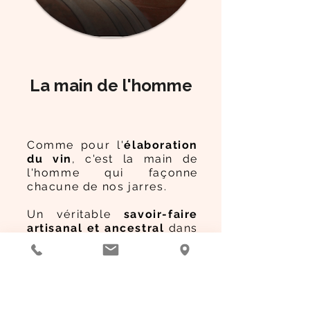
La main de l'homme
Comme pour l'
élaboration
du vin
, c'est la main de
l'homme qui façonne
chacune de nos jarres.
Un véritable
savoir-faire
artisanal et ancestral
dans
le plus grand respect des
traditions. Au même titre
que chaque boisson que
vous créez est unique,
chaque jarre est unique.