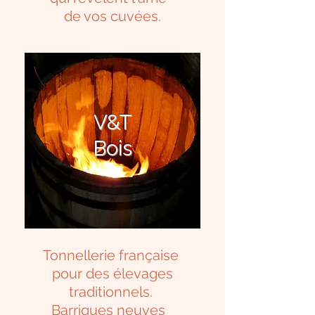
de vos cuvées.
V&T
Bois
Tonnellerie française
pour des élevages
traditionnels.
Barriques neuves