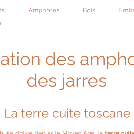
os
Amphores
Bois
Emba
n
cation des ampho
des jarres
La terre cuite toscane
 l’huile d’olive depuis le Moyen Age, la
terre cui