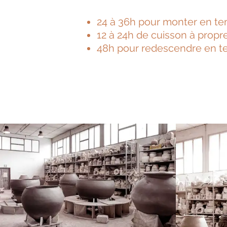
24 à 36h pour monter en t
12 à 24h de cuisson à propr
48h pour redescendre en tem