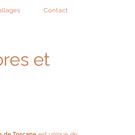
llages
Contact
res et
te de Toscane
est unique de