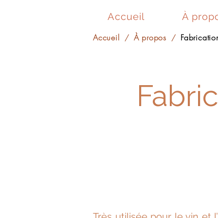
Accueil
À prop
Accueil
À propos
Fabricatio
/
/
Fabri
Très utilisée pour le vin et