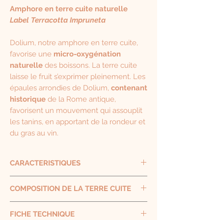
Amphore en terre cuite naturelle
Label Terracotta Impruneta
Dolium, notre amphore en terre cuite,
favorise une
micro-oxygénation
naturelle
des boissons. La terre cuite
laisse le fruit s’exprimer pleinement. Les
épaules arrondies de Dolium,
contenant
historique
de la Rome antique,
favorisent un mouvement qui assouplit
les tanins, en apportant de la rondeur et
du gras au vin.
CARACTERISTIQUES
COMPOSITION DE LA TERRE CUITE
Contenance
1000 L
Si
41 %
FICHE TECHNIQUE