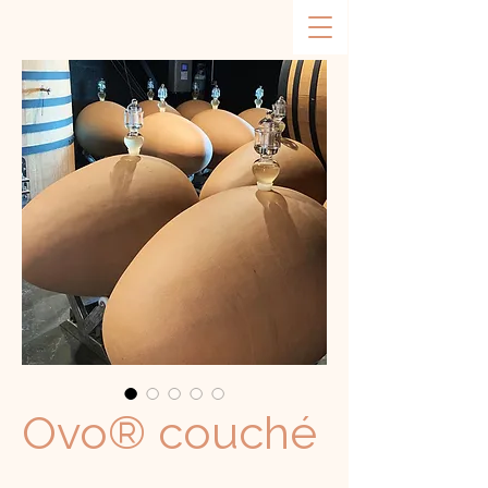
Ovo® couché