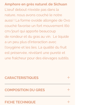
Amphore en grès naturel de Sichuan
L'œuf debout n'existe pas dans la
nature, nous avons couché le notre
aussi ! La forme ovoïde allongée de Ovo
couché favorise un fort mouvement (60
cm/jour) qui apporte beaucoup
de rondeur et du gras au vin. Le liquide
a un peu plus d'interaction avec
l'oxygène et les lies. La qualité du fruit
est préservée, révélant une pureté et
une fraîcheur pour des élevages subtils.
CARACTERISTIQUES
COMPOSITION DU GRES
La poterie en grès provient d'une argile
Contenance
300 Litres
FICHE TECHNIQUE
riche en silice cuite à haute température.