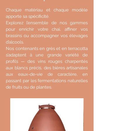
V&T Amphores conçoit les formes des
jarres et développe les accessoires
Un matériau d’exception
: Ce grès
Chaque matériau et chaque modèle
adaptés, Yunqiao, ingénieur céramiste,
naturel, roche sédimentaire riche en
apporte sa spécificité.
en assure la réalisation.
Explorez l’ensemble de nos gammes
silicates, est extrait d’une carrière unique
pour enrichir votre chai, affiner vos
au monde, nichée dans la vallée de
brassins ou accompagner vos élevages
Nos créations sont exclusives
, leurs
Sichuan.
d’alcools.
modèles et marques protégés.
Nos contenants en grès et en terracotta
En matière de vinification et d'élevage,
il
s’adaptent à une grande variété de
assure un respect profond du cépage,
profils — des vins rouges charpentés
une préservation optimale de la qualité du
SiO2
62.56 %
aux blancs précis, des bières artisanales
fruit et une authenticité remarquable des
aux eaux-de-vie de caractère, en
arômes. Il permet d'obtenir des vins
passant par les fermentations naturelles
Al2O3
18.29 %
délicats et légers, avec des tanins veloutés
de fruits ou de plantes.
et arrondis. Ovo est particulièrement
Fe2O3
7.09 %
adapté aux élevages longs.
TlO2
0.02 %
Une polyvalence exceptionnelle
: ce grès
CaO
0.28 %
naturel convient également aux
alcools,
bières, cidres
, aux
fermentations
de fruits