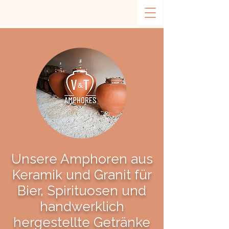
Unsere Amphoren aus
Keramik und Granit für
Bier, Spirituosen und
handwerklich
hergestellte Getränke