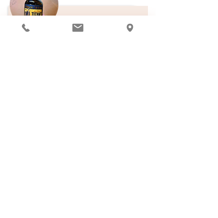
Maison Victor (Frankreich) Torfiger Gin Titans :
Dieser Gin reift über ein Jahr lang in Amphoren,
wodurch er eine besondere Rundheit erhält und
sein Aroma verstärkt wird.
Domaine de Targuerie
(Domaines François Lurton) / Récapet
: „Wir
haben einen Teil unseres weißen Armagnacs
zwei Jahre lang in einem liegenden Ovo aus
Sandstein gereift, was sich deutlich in der
Nase und am Gaumen bemerkbar macht. Die
Nase wurde feiner, [. .. ] der Gaumen gewann
an beeindruckendem Volumen mit einem
abgerundeten und weichen Abgang. Das ist
ein echter Gewinn für die Assemblage unseres