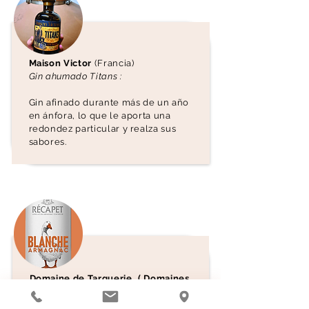
Maison Victor
(Francia)
Gin ahumado Titans :
Gin afinado durante más de un año
en ánfora, lo que le aporta una
redondez particular y realza sus
sabores.
Domaine de Targuerie ( Domaines
François Lurton )
/ Récapet :
« Hemos criado parte de nuestra