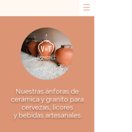
Nuestras ánforas de
cerámica y granito para
cervezas, licores
y bebidas artesanales