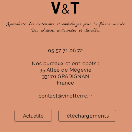
V
T
&
Spécialiste des contenants et emballages pour la filière vinicole.
Des solutions artisanales et durables
Amphores, jarres les
On p
pratiques recommandées
pres
05 57 71 06 72
Nos bureaux et entrepôts :
35 Allée de Mégevie
33170 GRADIGNAN
France
contact@vinetterre.fr
Actualité
Téléchargements