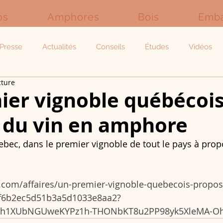
os
Amphores
Bois
Emba
Presse
Actualités
Conseils
Études
Vidéos
cture
ier vignoble québécoi
 du vin en amphore
ebec, dans le premier vignoble de tout le pays à prop
t.com/affaires/un-premier-vignoble-quebecois-propos
f6b2ec5d51b3a5d1033e8aa2?
OQh1XUbNGUweKYPz1h-THONbKT8u2PP98yk5XleMA-O