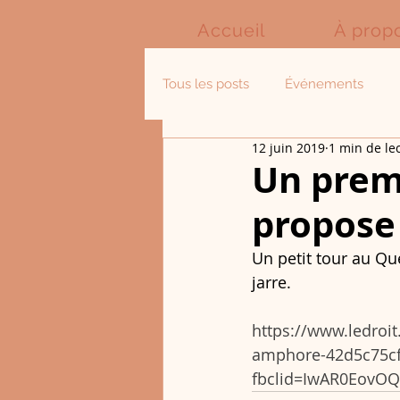
Accueil
À prop
Tous les posts
Événements
12 juin 2019
1 min de le
Un prem
propose
Un petit tour au Qu
jarre. 
https://www.ledroi
amphore-42d5c75c
fbclid=IwAR0Eov