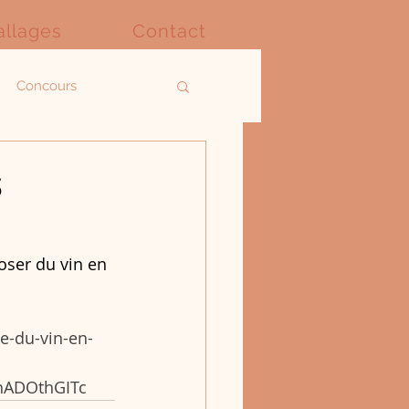
llages
Contact
Concours
s
oser du vin en 
e-du-vin-en-
hADOthGITc