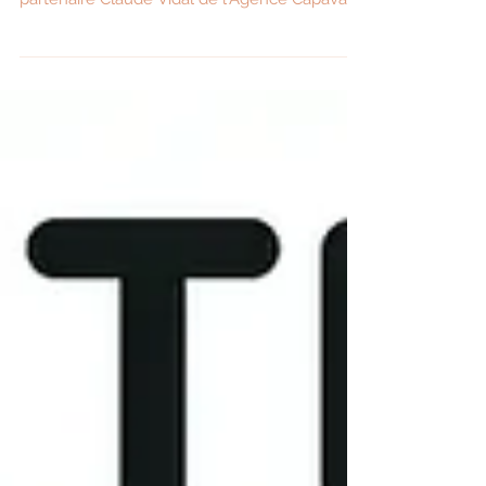
Angers du 13 au 15 janvier, avec notre
partenaire Claude Vidal de l'Agence Capaval.
V&T Amphore vous donne rendez-vous au
Salon SITEVI 2025