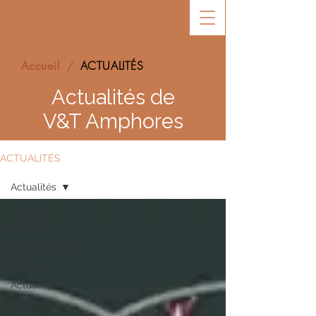
Accueil
ACTUALITÉS
/
Actualités de
V&T Amphores
ACTUALITÉS
Actualités
Tous les
posts
Événements
Presse
Actualités
Conseils