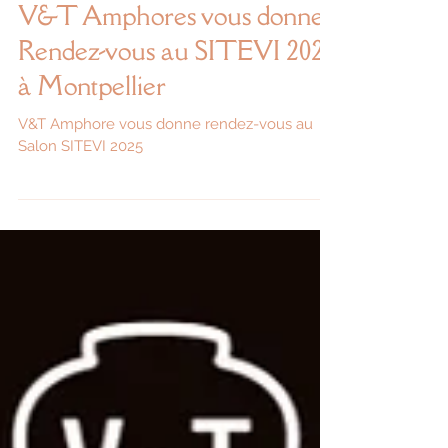
27 oct. 2025
1 min de lecture
Événements
V&T Amphores vous donne
Rendez-vous au SITEVI 2025
à Montpellier
V&T Amphore vous donne rendez-vous au
Salon SITEVI 2025