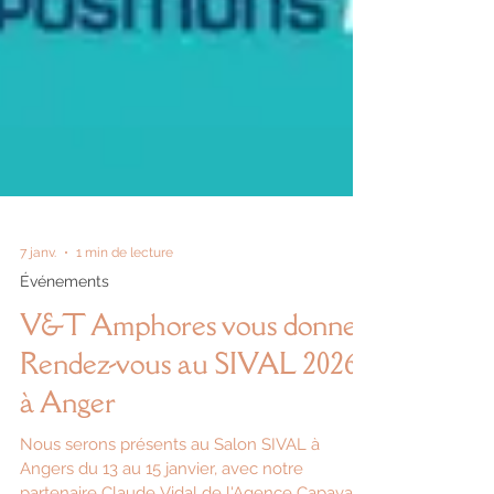
7 janv.
1 min de lecture
Événements
V&T Amphores vous donne
Rendez-vous au SIVAL 2026
à Anger
Nous serons présents au Salon SIVAL à