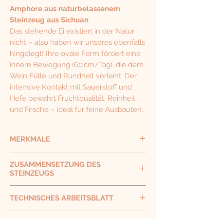
Amphore aus naturbelassenem
Steinzeug aus Sichuan
Das stehende Ei existiert in der Natur
nicht – also haben wir unseres ebenfalls
hingelegt! Ihre ovale Form fördert eine
innere Bewegung (60 cm/Tag), die dem
Wein Fülle und Rundheit verleiht. Der
intensive Kontakt mit Sauerstoff und
Hefe bewahrt Fruchtqualität, Reinheit
und Frische – ideal für feine Ausbauten.
MERKMALE
Fassungsvermögen: 300 Liter
ZUSAMMENSETZUNG DES
Durchmesser: 85 cm
Länge: 115 cm
STEINZEUGS
Öffnung: 5 cm
Gewicht: 110 kg
Steinzeugkeramik aus Sichuan –
Wandstärke: ca. 2,5 cm
TECHNISCHES ARBEITSBLATT
Handwerk & Exklusivität
Entdecken Sie Ovo liegend – unsere
Porosität
: < 5,60 %