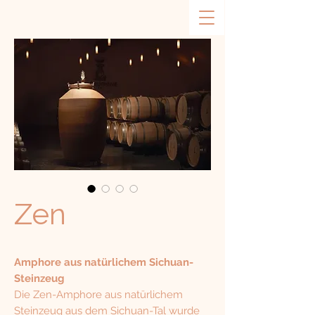
Zen
Amphore aus natürlichem Sichuan-
Steinzeug
Die Zen-Amphore aus natürlichem
Steinzeug aus dem Sichuan-Tal wurde